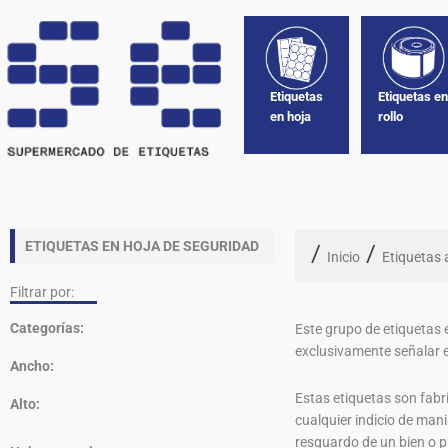
Ir
al
contenido
Etiquetas
Etiquetas e
en hoja
rollo
ETIQUETAS EN HOJA DE SEGURIDAD
/
/
Inicio
Etiquetas 
Filtrar por:
Categorías:
Este grupo de etiquetas 
exclusivamente señalar e
Ancho:
Estas etiquetas son fabri
Alto:
cualquier indicio de mani
resguardo de un bien o 