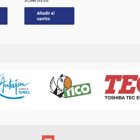
31,04
€
IVA incl.
Añadir al
carrito