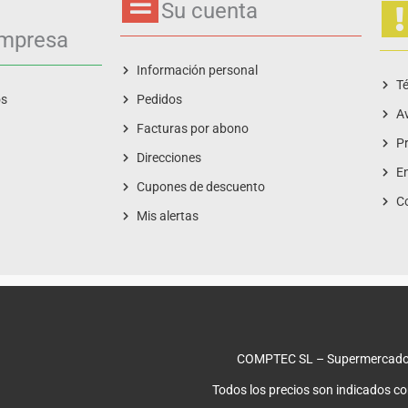
Su cuenta
empresa
Información personal
Té
os
Pedidos
Av
Facturas por abono
Pr
Direcciones
En
Cupones de descuento
C
Mis alertas
COMPTEC SL – Supermercado
Todos los precios son indicados c