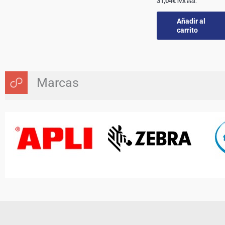
31,04
€
IVA incl.
Añadir al
carrito
Marcas