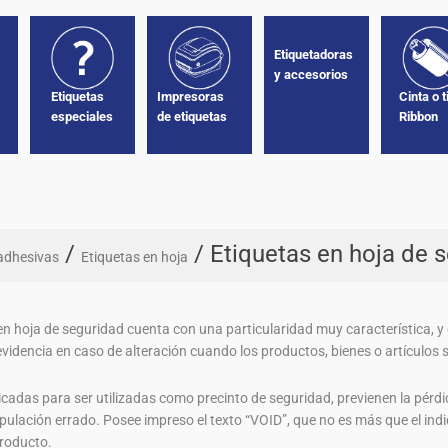
Etiquetadoras
y accesorios
n
Impresoras
Cinta o t
Etiquetas
de etiquetas
Ribbon
especiales
/
/ Etiquetas en hoja de 
adhesivas
Etiquetas en hoja
en hoja de seguridad cuenta con una particularidad muy característica, y 
videncia en caso de alteración cuando los productos, bienes o artículos 
cadas para ser utilizadas como precinto de seguridad, previenen la pérdida
pulación errado. Posee impreso el texto “VOID”, que no es más que el indic
producto.