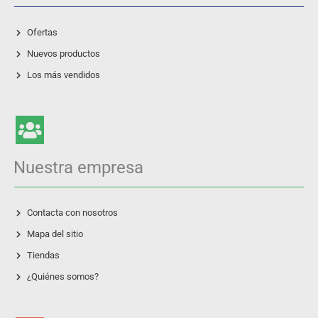
Ofertas
Nuevos productos
Los más vendidos
Nuestra empresa
Contacta con nosotros
Mapa del sitio
Tiendas
¿Quiénes somos?