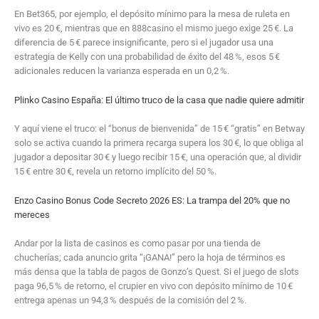
En Bet365, por ejemplo, el depósito mínimo para la mesa de ruleta en
vivo es 20 €, mientras que en 888casino el mismo juego exige 25 €. La
diferencia de 5 € parece insignificante, pero si el jugador usa una
estrategia de Kelly con una probabilidad de éxito del 48 %, esos 5 €
adicionales reducen la varianza esperada en un 0,2 %.
Plinko Casino España: El último truco de la casa que nadie quiere admitir
Y aquí viene el truco: el “bonus de bienvenida” de 15 € “gratis” en Betway
solo se activa cuando la primera recarga supera los 30 €, lo que obliga al
jugador a depositar 30 € y luego recibir 15 €, una operación que, al dividir
15 € entre 30 €, revela un retorno implícito del 50 %.
Enzo Casino Bonus Code Secreto 2026 ES: La trampa del 20% que no
mereces
Andar por la lista de casinos es como pasar por una tienda de
chucherías; cada anuncio grita “¡GANA!” pero la hoja de términos es
más densa que la tabla de pagos de Gonzo’s Quest. Si el juego de slots
paga 96,5 % de retorno, el crupier en vivo con depósito mínimo de 10 €
entrega apenas un 94,3 % después de la comisión del 2 %.