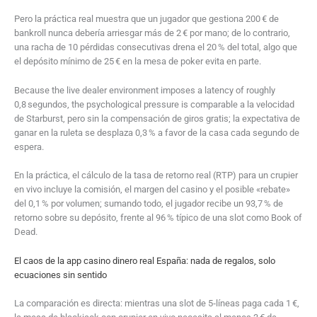
Pero la práctica real muestra que un jugador que gestiona 200 € de
bankroll nunca debería arriesgar más de 2 € por mano; de lo contrario,
una racha de 10 pérdidas consecutivas drena el 20 % del total, algo que
el depósito mínimo de 25 € en la mesa de poker evita en parte.
Because the live dealer environment imposes a latency of roughly
0,8 segundos, the psychological pressure is comparable a la velocidad
de Starburst, pero sin la compensación de giros gratis; la expectativa de
ganar en la ruleta se desplaza 0,3 % a favor de la casa cada segundo de
espera.
En la práctica, el cálculo de la tasa de retorno real (RTP) para un crupier
en vivo incluye la comisión, el margen del casino y el posible «rebate»
del 0,1 % por volumen; sumando todo, el jugador recibe un 93,7 % de
retorno sobre su depósito, frente al 96 % típico de una slot como Book of
Dead.
El caos de la app casino dinero real España: nada de regalos, solo
ecuaciones sin sentido
La comparación es directa: mientras una slot de 5‑líneas paga cada 1 €,