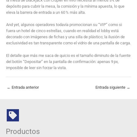
la mesa de blackjack con crupier en vivo necesita al menos 3 € de
depósito para cubrir la mesa, la comisión y la mínima apuesta, lo que
eleva la barrera de entrada a un 60 % más alta.
And yet, algunos operadores todavía promocionan su “VIP” como si
fuera un hotel de cinco estrellas, cuando en realidad el lobby está
decorado con imágenes de fichas y una silla de plástico; la ilusión de
exclusividad es tan transparente como el vidrio de una pantalla de carga.
El detalle que más me saca de quicio es el tamaño diminuto de la fuente
del botón “Depositar” en la pantalla de confirmación: apenas 9 px,
imposible de leer sin forzar la vista.
←
Entrada anterior
Entrada siguiente
→
Productos