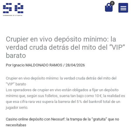
Ir
0
al
contenido
Crupier en vivo depósito mínimo: la
verdad cruda detrás del mito del “VIP”
barato
Por
Ignacio MALDONADO RAMOS
/
28/04/2026
Crupier en vivo depósito mínimo: la verdad cruda detrás del mito del
“VIP” barato
Los operadores de crupier en vivo están obligados a fijar un depósito
mínimo que, según sus folletos, suena tan bajo como 10 €; la realidad es
que esa cifra rara vez supera la barrera del 5 % del bankroll total de un
jugador serio.
Casino online depósito con Neosurf: la trampa de la “gratuita” que no
necesitabas