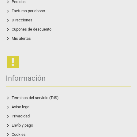
Pedidos
Facturas por abono
Direcciones
Cupones de descuento
Mis alertas
Información
Términos del servicio (TdS)
Aviso legal
Privacidad
Envío y pago
Cookies