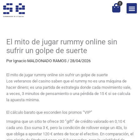
Ir
0
al
contenido
El mito de jugar rummy online sin
sufrir un golpe de suerte
Por
Ignacio MALDONADO RAMOS
/
28/04/2026
El mito de jugar rummy online sin sufrir un golpe de suerte
Los veteranos del casino saben que el rummy no es una máquina de
hacer dinero; es una partida de estrategia donde cada movimiento vale,
a veces, 3 minutos de pensamiento o una pérdida de 15 € si se calcula
la apuesta mínima.
El cálculo barato que esconden los promos “VIP”
Imagina que un sitio te ofrece 30 “gift” de crédito valorado en 0,10 €
cada uno. Eso suma 3 €, pero la condición de rollover exige un 40x, lo
que obliga a apostar 120 € antes de tocar el efectivo. En comparación, el