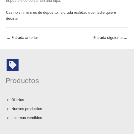
imposible de pulsar sin una lupa.
Casino sin mínimo de depósito: la cruda realidad que nadie quiere
decirte
←
Entrada anterior
Entrada siguiente
→
Productos
Ofertas
Nuevos productos
Los más vendidos