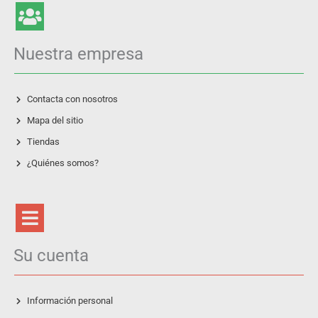
Nuestra empresa
Contacta con nosotros
Mapa del sitio
Tiendas
¿Quiénes somos?
Su cuenta
Información personal