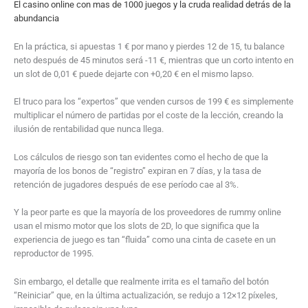
El casino online con mas de 1000 juegos y la cruda realidad detrás de la
abundancia
En la práctica, si apuestas 1 € por mano y pierdes 12 de 15, tu balance
neto después de 45 minutos será -11 €, mientras que un corto intento en
un slot de 0,01 € puede dejarte con +0,20 € en el mismo lapso.
El truco para los “expertos” que venden cursos de 199 € es simplemente
multiplicar el número de partidas por el coste de la lección, creando la
ilusión de rentabilidad que nunca llega.
Los cálculos de riesgo son tan evidentes como el hecho de que la
mayoría de los bonos de “registro” expiran en 7 días, y la tasa de
retención de jugadores después de ese período cae al 3%.
Y la peor parte es que la mayoría de los proveedores de rummy online
usan el mismo motor que los slots de 2D, lo que significa que la
experiencia de juego es tan “fluida” como una cinta de casete en un
reproductor de 1995.
Sin embargo, el detalle que realmente irrita es el tamaño del botón
“Reiniciar” que, en la última actualización, se redujo a 12×12 píxeles,