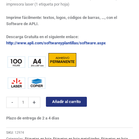
impresora laser (1 etiqueta por hoja)
Imprime fácilmente: textos, logos, códigos de barras, …, con el
Software de APLI.
Descarga Gratuita en el siguiente enlace:
http://www.apli.com/softwareyplantillas/software.aspx
-
+
Añadir al carrito
Plazo de entrega de 2 a 4 días
SKU:
12974
Categorías:
Etiquetas en hoja
,
Etiquetas en hoja metalizadas
,
Etiquetas en hoja