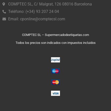
COMPTEC SL, C/ Malgrat, 126 08016 Barcelona
Teléfono: (+34) 93 207 24 04
Email:
cponline@comptecsl.com
COMPTEC SL – Supermercadodeetiquetas.com
Todos los precios son indicados con impuestos incluidos