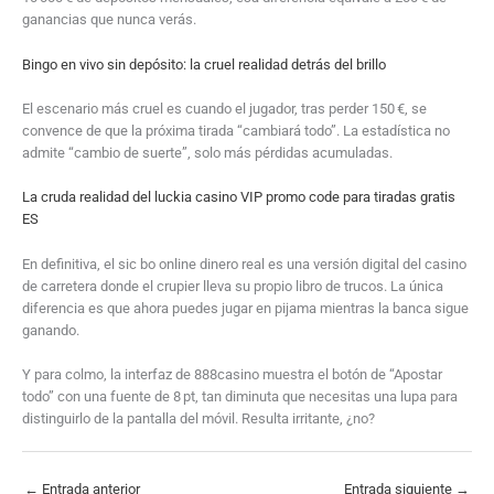
ganancias que nunca verás.
Bingo en vivo sin depósito: la cruel realidad detrás del brillo
El escenario más cruel es cuando el jugador, tras perder 150 €, se
convence de que la próxima tirada “cambiará todo”. La estadística no
admite “cambio de suerte”, solo más pérdidas acumuladas.
La cruda realidad del luckia casino VIP promo code para tiradas gratis
ES
En definitiva, el sic bo online dinero real es una versión digital del casino
de carretera donde el crupier lleva su propio libro de trucos. La única
diferencia es que ahora puedes jugar en pijama mientras la banca sigue
ganando.
Y para colmo, la interfaz de 888casino muestra el botón de “Apostar
todo” con una fuente de 8 pt, tan diminuta que necesitas una lupa para
distinguirlo de la pantalla del móvil. Resulta irritante, ¿no?
←
Entrada anterior
Entrada siguiente
→