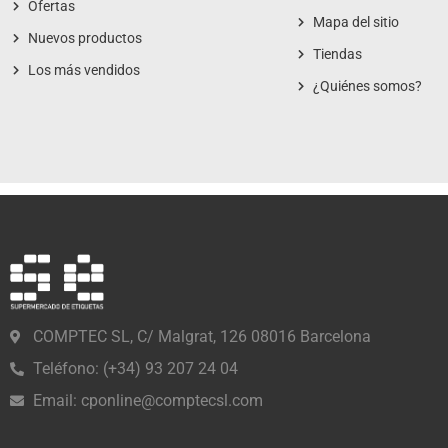
Ofertas
Mapa del sitio
Nuevos productos
Tiendas
Los más vendidos
¿Quiénes somos?
COMPTEC SL, C/ Malgrat, 126 08016 Barcelona
Teléfono: (+34) 93 207 24 04
Email:
cponline@comptecsl.com