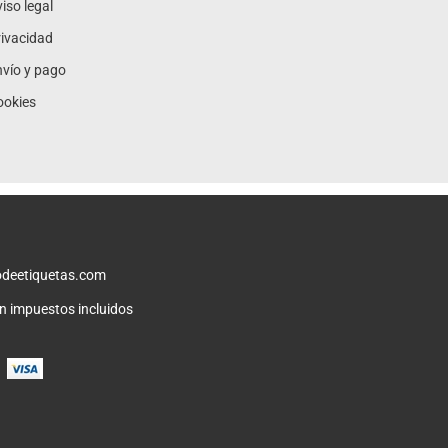
iso legal
ivacidad
vío y pago
ookies
deetiquetas.com
on impuestos incluidos