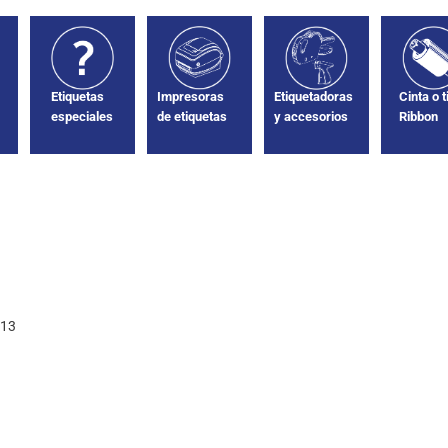
n
Impresoras
Etiquetadoras
Cinta o t
Etiquetas
de etiquetas
y accesorios
Ribbon
especiales
013