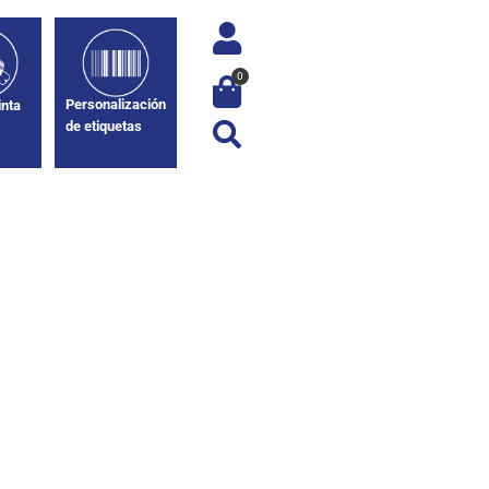
0
Personalización
inta
de etiquetas