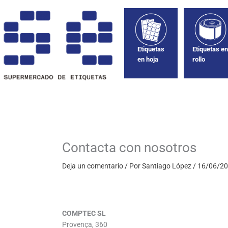
Ir
al
contenido
Etiquetas
Etiquetas e
en hoja
rollo
Contacta con nosotros
Deja un comentario
/ Por
Santiago López
/
16/06/2
COMPTEC SL
Provença, 360